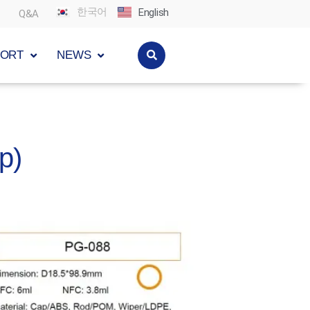
한국어
English
Q&A
PORT
NEWS
p)