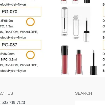
CT US
SEARCH
-505-719-7123