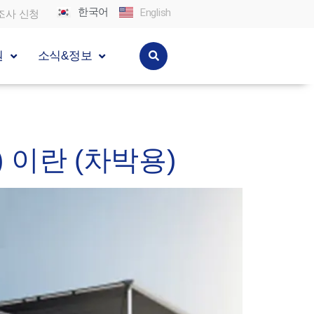
한국어
English
조사 신청
원
소식&정보
g) 이란 (차박용)