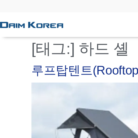
[태그:]
하드 셸
루프탑텐트(Rooftop