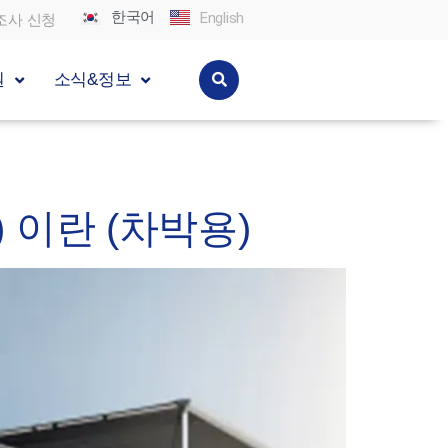
한국어
English
조사 신청
원
소식&정보
g) 이란 (차박용)