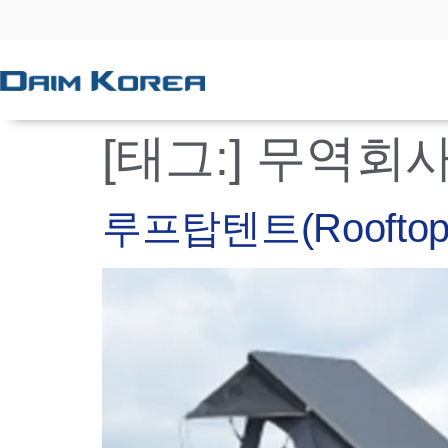
[태그:]
무역회
루프탑텐트(Rooftop