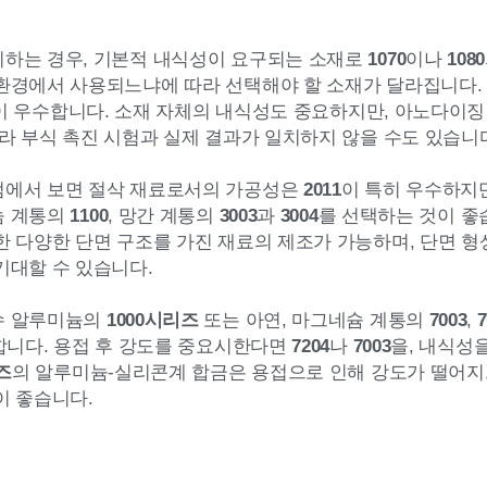
하는 경우, 기본적 내식성이 요구되는 소재로
1070
이나
1080
환경에서 사용되느냐에 따라 선택해야 할 소재가 달라집니다
이 우수합니다. 소재 자체의 내식성도 중요하지만, 아노다이징
따라 부식 촉진 시험과 실제 결과가 일치하지 않을 수도 있습니
점에서 보면 절삭 재료로서의 가공성은
2011
이 특히 우수하지
늄 계통의
1100
, 망간 계통의
3003
과
3004
를 선택하는 것이 좋
한 다양한 단면 구조를 가진 재료의 제조가 가능하며, 단면 
기대할 수 있습니다.
수 알루미늄의
1000시리즈
또는 아연, 마그네슘 계통의
7003
,
7
합니다. 용접 후 강도를 중요시한다면
7204
나
7003
을, 내식성
즈
의 알루미늄-실리콘계 합금은 용접으로 인해 강도가 떨어
이 좋습니다.