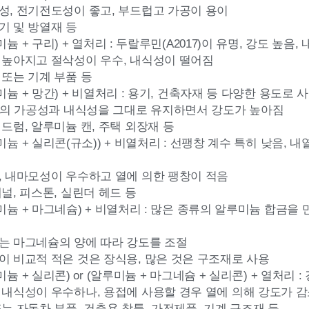
도성, 전기전도성이 좋고, 부드럽고 가공이 용이
기 및 방열재 등
늄 + 구리) + 열처리 : 두랄루민(A2017)이 유명, 강도 높음,
가 높아지고 절삭성이 우수, 내식성이 떨어짐
 또는 기계 부품 등
늄 + 망간) + 비열처리 : 용기, 건축자재 등 다양한 용도로 
00계의 가공성과 내식성을 그대로 유지하면서 강도가 높아짐
 드럼, 알루미늄 캔, 주택 외장재 등
늄 + 실리콘(규소)) + 비열처리 : 선팽창 계수 특히 낮음, 
성, 내마모성이 우수하고 열에 의한 팽창이 적음
패널, 피스톤, 실린더 헤드 등
미늄 + 마그네슘) + 비열처리 : 많은 종류의 알루미늄 합금을
하는 마그네슘의 양에 따라 강도를 조절
량이 비교적 적은 것은 장식용, 많은 것은 구조재로 사용
늄 + 실리콘) or (알루미늄 + 마그네슘 + 실리콘) + 열처리
와 내식성이 우수하나, 용접에 사용할 경우 열에 의해 강도가 감
또는 자동차 부품, 건축용 창틀, 가전제품, 기계 구조재 등