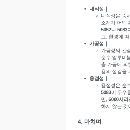
내식성｜
내식성을 중시
소재가 어떤 
5052
나
5083
고, 환경에 
가공성｜
가공성의 관
순수 알루미
출 가공에 의
용의 절감을 
용접성｜
용접성은 순
5083
이 우수
만,
6000시리
하지 않는 것
4. 마치며